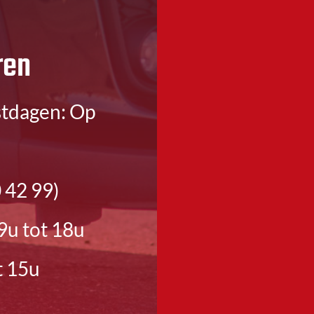
ren
stdagen: Op
 42 99)
9u tot 18u
t 15u