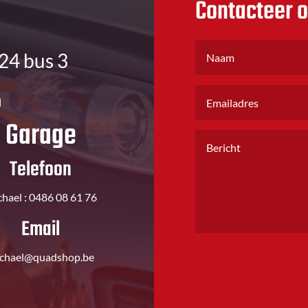
Contacteer 
24 bus 3
n
Garage
Telefoon
hael : 0486 08 61 76
Email
chael@quadshop.be