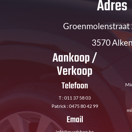
Adres
Groenmolenstraat 
3570 Alke
Aankoop /
Verkoop
Telefoon
Mic
T : 011 37 58 03
Patrick : 0475 80 42 99
mi
Email
info@quadshop.be